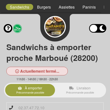
s
Sandwichs
Burgers
Assiettes
Paninis
Pât
Sandwichs à emporter
proche Marboué (28200)
Actuellement fermé...
11h30 - 14h30 | 18h30 - 22h30
À emporter
Livraison
Précommande possible
Précommande possible
02.37.47.72.10