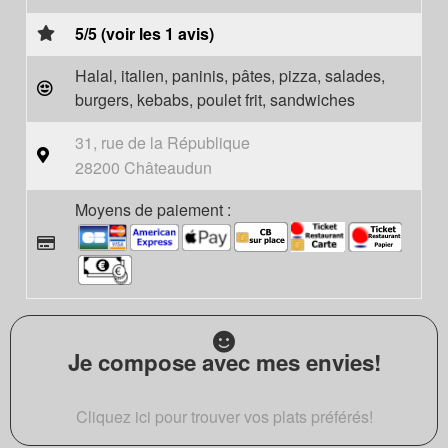
5/5 (voir les 1 avis)
Halal, italien, paninis, pâtes, pizza, salades,
burgers, kebabs, poulet frit, sandwiches
31, rue de la République
28200 Châteaudun
Moyens de paiement :
Je compose avec mes envies!
Cliquez ici pour trouver vos plats préférés!