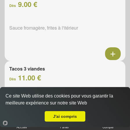
9.00 €
Dès
Sauce fromagère, frites à l'itérieur
Tacos 3 viandes
11.00 €
Dès
Ce site Web utilise des cookies pour vous garantir la
Sauce fromagère, frites à l'itérieur
meilleure expérience sur notre site Web
A Emporter sur Marboué
J'ai compris
Accueil
Panier
Compte