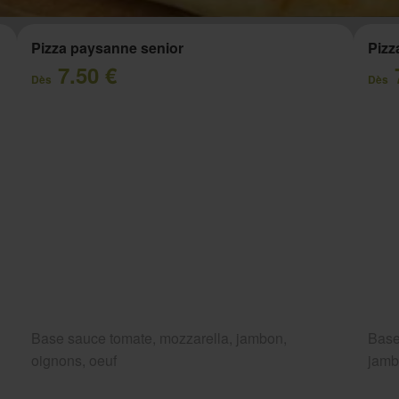
Pizza paysanne senior
Pizz
7.50 €
Dès
Dès
Base sauce tomate, mozzarella, jambon,
Base
oignons, oeuf
jam