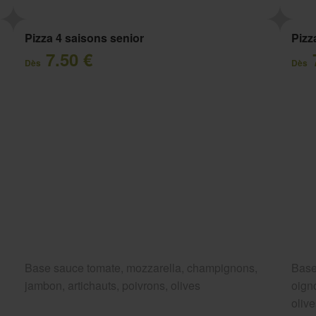
Pizza 4 saisons senior
Pizz
7.50 €
Dès
Dès
Base sauce tomate, mozzarella, champignons,
Base
jambon, artichauts, poivrons, olives
oigno
oliv