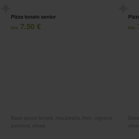
Pizza tonato senior
Pizz
7.50 €
Dès
Dès
Base sauce tomate, mozzarella, thon, oignons,
Base
poivrons, olives
oliv