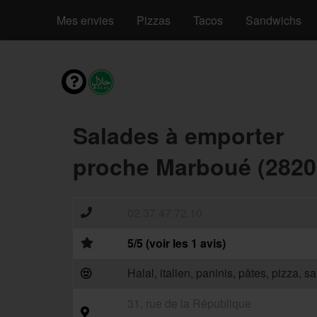
Mes envies
Pizzas
Tacos
Sandwichs
Salades à emporter
proche Marboué (2820
02.37.47.72.10
5/5 (voir les 1 avis)
Halal, italien, paninis, pâtes, pizza, 
31, rue de la République